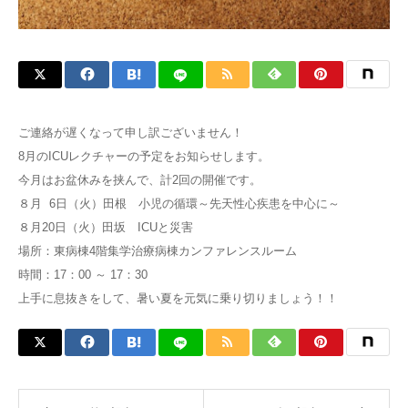
ご連絡が遅くなって申し訳ございません！
8月のICUレクチャーの予定をお知らせします。
今月はお盆休みを挟んで、計2回の開催です。
８月 6日（火）田根 小児の循環～先天性心疾患を中心に～
８月20日（火）田坂 ICUと災害
場所：東病棟4階集学治療病棟カンファレンスルーム
時間：17：00 ～ 17：30
上手に息抜きをして、暑い夏を元気に乗り切りましょう！！