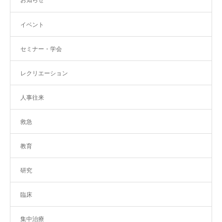
イベント
セミナー・学会
レクリエーション
人事往来
救急
教育
研究
臨床
集中治療