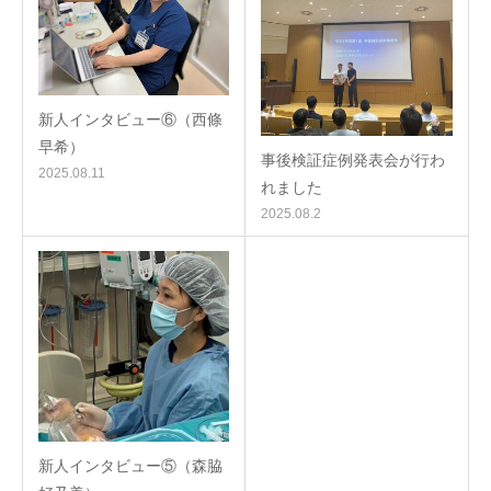
新人インタビュー⑥（西條
早希）
事後検証症例発表会が行わ
2025.08.11
れました
2025.08.2
新人インタビュー⑤（森脇