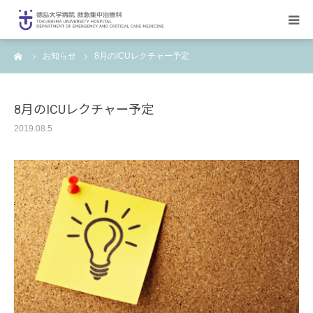
ーム
お知らせ
8月のICUレクチャー予定
HOME
講座のご紹介
8月のICUレクチャー予定
2019.08.5
医局員募集
診療情報
研究・留学
お問い合わせ